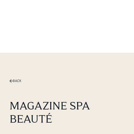
Slide 1 of 2.
BACK
MAGAZINE SPA
BEAUTÉ