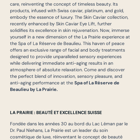
care, reinventing the concept of timeless beauty. Its
products, infused with Swiss caviar, platinum, and gold,
embody the essence of luxury. The Skin Caviar collection,
recently enhanced by Skin Caviar Eye Lift, further
solidifies its excellence in skin rejuvenation. Now, immerse
yourself in a new dimension of the La Prairie experience at
the Spa of La Réserve de Beaulieu. This haven of peace
offers an exclusive range of facial and body treatments
designed to provide unparalleled sensory experiences
while delivering immediate anti-aging results in an
atmosphere of absolute relaxation. Come and discover
the perfect blend of innovation, sensory pleasure, and
anti-aging performance at the
Spa of La Réserve de
Beaulieu by La Prairie.
LA PRAIRIE : BEAUTÉ ET EXCELLENCE SUISSE
Fondée dans les années 30 au bord du Lac Léman par le
Dr. Paul Niehans, La Prairie est un leader du soin
cosmétique de luxe, réinventant le concept de beauté