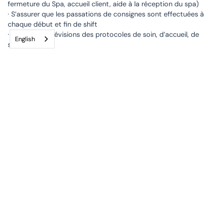
fermeture du Spa, accueil client, aide à la réception du spa)
· S’assurer que les passations de consignes sont effectuées à
chaque début et fin de shift
· Assister aux révisions des protocoles de soin, d’accueil, de
English
service
· Assister aux formations proposées pour l’évaluation qualité
· Respecter la « Spa Etiquette » (Tenue correcte des clients,
interdiction d’utiliser des téléphones portables, niveau sonore,
etc.)
Requirements
Profil recherché
Savoir-faire :