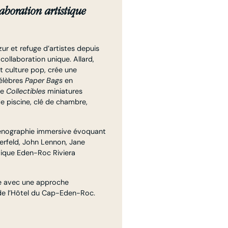
aboration artistique
r et refuge d’artistes depuis
 collaboration unique. Allard,
t culture pop, crée une
célèbres
Paper Bags
en
de
Collectibles
miniatures
e piscine, clé de chambre,
cénographie immersive évoquant
gerfeld, John Lennon, Jane
outique Eden-Roc Riviera
uxe avec une approche
de l’Hôtel du Cap-Eden-Roc.