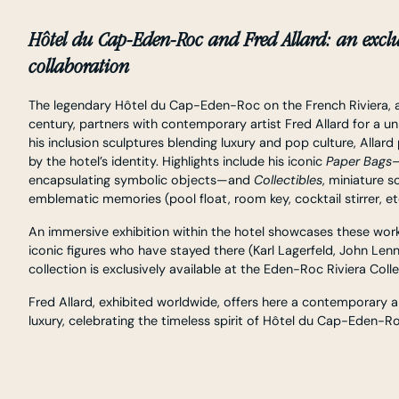
Hôtel du Cap-Eden-Roc and Fred Allard: an exclus
collaboration
The legendary Hôtel du Cap-Eden-Roc on the French Riviera, a 
century, partners with contemporary artist Fred Allard for a un
his inclusion sculptures blending luxury and pop culture, Allard
by the hotel’s identity. Highlights include his iconic
Paper Bags
—
encapsulating symbolic objects—and
Collectibles
, miniature s
emblematic memories (pool float, room key, cocktail stirrer, etc
An immersive exhibition within the hotel showcases these work
iconic figures who have stayed there (Karl Lagerfeld, John Lenno
collection is exclusively available at the Eden-Roc Riviera Coll
Fred Allard, exhibited worldwide, offers here a contemporary a
luxury, celebrating the timeless spirit of Hôtel du Cap-Eden-Ro